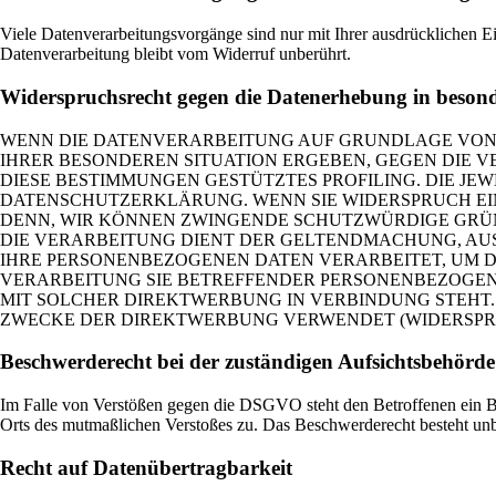
Viele Datenverarbeitungsvorgänge sind nur mit Ihrer ausdrücklichen Ei
Datenverarbeitung bleibt vom Widerruf unberührt.
Widerspruchsrecht gegen die Datenerhebung in beson
WENN DIE DATENVERARBEITUNG AUF GRUNDLAGE VON ART.
IHRER BESONDEREN SITUATION ERGEBEN, GEGEN DIE V
DIESE BESTIMMUNGEN GESTÜTZTES PROFILING. DIE JE
DATENSCHUTZERKLÄRUNG. WENN SIE WIDERSPRUCH EIN
DENN, WIR KÖNNEN ZWINGENDE SCHUTZWÜRDIGE GRÜND
DIE VERARBEITUNG DIENT DER GELTENDMACHUNG, AUS
IHRE PERSONENBEZOGENEN DATEN VERARBEITET, UM DI
VERARBEITUNG SIE BETREFFENDER PERSONENBEZOGENE
MIT SOLCHER DIREKTWERBUNG IN VERBINDUNG STEHT
ZWECKE DER DIREKTWERBUNG VERWENDET (WIDERSPRUCH
Beschwerde­recht bei der zuständigen Aufsichts­behörde
Im Falle von Verstößen gegen die DSGVO steht den Betroffenen ein Bes
Orts des mutmaßlichen Verstoßes zu. Das Beschwerderecht besteht unbe
Recht auf Daten­übertrag­barkeit