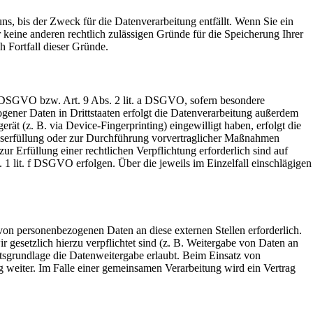
s, bis der Zweck für die Datenverarbeitung entfällt. Wenn Sie ein
keine anderen rechtlich zulässigen Gründe für die Speicherung Ihrer
h Fortfall dieser Gründe.
 a DSGVO bzw. Art. 9 Abs. 2 lit. a DSGVO, sofern besondere
ener Daten in Drittstaaten erfolgt die Datenverarbeitung außerdem
ät (z. B. via Device-Fingerprinting) eingewilligt haben, erfolgt die
agserfüllung oder zur Durchführung vorvertraglicher Maßnahmen
ur Erfüllung einer rechtlichen Verpflichtung erforderlich sind auf
 1 lit. f DSGVO erfolgen. Über die jeweils im Einzelfall einschlägigen
von personenbezogenen Daten an diese externen Stellen erforderlich.
 gesetzlich hierzu verpflichtet sind (z. B. Weitergabe von Daten an
htsgrundlage die Datenweitergabe erlaubt. Beim Einsatz von
 weiter. Im Falle einer gemeinsamen Verarbeitung wird ein Vertrag