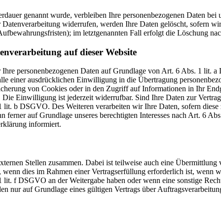
erdauer genannt wurde, verbleiben Ihre personenbezogenen Daten bei un
Datenverarbeitung widerrufen, werden Ihre Daten gelöscht, sofern wir 
ufbewahrungsfristen); im letztgenannten Fall erfolgt die Löschung nac
enverarbeitung auf dieser Website
wir Ihre personenbezogenen Daten auf Grundlage von Art. 6 Abs. 1 lit.
e einer ausdrücklichen Einwilligung in die Übertragung personenbezog
herung von Cookies oder in den Zugriff auf Informationen in Ihr Endger
ie Einwilligung ist jederzeit widerrufbar. Sind Ihre Daten zur Vertr
1 lit. b DSGVO. Des Weiteren verarbeiten wir Ihre Daten, sofern diese z
ferner auf Grundlage unseres berechtigten Interesses nach Art. 6 Abs.
klärung informiert.
xternen Stellen zusammen. Dabei ist teilweise auch eine Übermittlung 
wenn dies im Rahmen einer Vertragserfüllung erforderlich ist, wenn wir
. 1 lit. f DSGVO an der Weitergabe haben oder wenn eine sonstige Rec
 nur auf Grundlage eines gültigen Vertrags über Auftragsverarbeitung