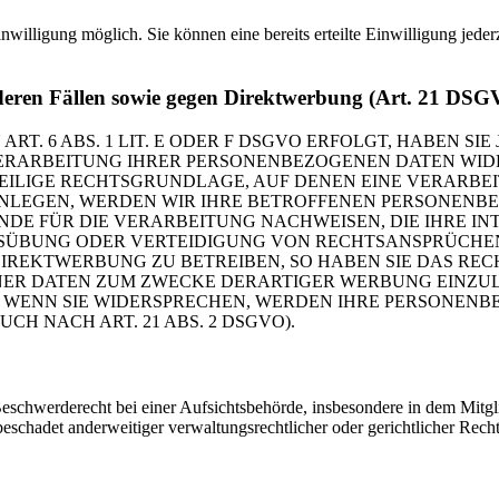
nwilligung möglich. Sie können eine bereits erteilte Einwilligung jede
deren Fällen sowie gegen Direktwerbung (Art. 21 DS
 6 ABS. 1 LIT. E ODER F DSGVO ERFOLGT, HABEN SIE 
ERARBEITUNG IHRER PERSONENBEZOGENEN DATEN WIDER
WEILIGE RECHTSGRUNDLAGE, AUF DENEN EINE VERARBE
LEGEN, WERDEN WIR IHRE BETROFFENEN PERSONENBEZ
E FÜR DIE VERARBEITUNG NACHWEISEN, DIE IHRE INT
ÜBUNG ODER VERTEIDIGUNG VON RECHTSANSPRÜCHEN (
REKTWERBUNG ZU BETREIBEN, SO HABEN SIE DAS RECH
R DATEN ZUM ZWECKE DERARTIGER WERBUNG EINZULEGE
. WENN SIE WIDERSPRECHEN, WERDEN IHRE PERSONEN
 NACH ART. 21 ABS. 2 DSGVO).
chwerderecht bei einer Aufsichtsbehörde, insbesondere in dem Mitglied
schadet anderweitiger verwaltungsrechtlicher oder gerichtlicher Recht