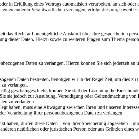
der in Erfüllung eines Vertrags automatisiert verarbeiten, an sich ode
 einen anderen Verantwortlichen verlangen, erfolgt dies nur, soweit es 
eit das Recht auf unentgeltliche Auskunft über Ihre gespeicherten p
hung dieser Daten. Hierzu sowie zu weiteren Fragen zum Thema person
enbezogenen Daten zu verlangen. Hierzu können Sie sich jederzeit an 
zogenen Daten bestreiten, benötigen wir in der Regel Zeit, um dies zu 
 zu verlangen.
ßig geschah/geschieht, können Sie statt der Löschung die Einschränk
Sie sie jedoch zur Ausübung, Verteidigung oder Geltendmachung von R
ten zu verlangen.
egt haben, muss eine Abwägung zwischen Ihren und unseren Interesse
 der Verarbeitung Ihrer personenbezogenen Daten zu verlangen.
kt haben, dürfen diese Daten – von ihrer Speicherung abgesehen – nu
nderen natürlichen oder juristischen Person oder aus Gründen eines wi